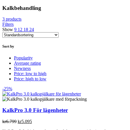
Kalkbehandling
3 products
Filters
Show
9
12
18
24
Sort by
Popularity
Average rating
Newness
Price: low to high
Price: high to low
-25%
KalkPro 3.0 För lägenheter
Det
Det
kr
6.799
kr
5.095
ursprungliga
nuvarande