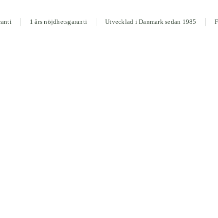
ranti
1 års nöjdhetsgaranti
Utvecklad i Danmark sedan 1985
F