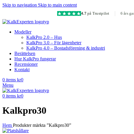
Skip to navigation
Skip to main content
4.7
på Trustpilot
6 års ga
Modeller
KalkPro 2.0 – Hus
KalkPro 3.0 – För lägenheter
KalkPro 4.0 – Bostadsförening & industri
Berättelsen
Hur KalkPro fungerar
Recensioner
Kontakt
0
items
kr
0
Menu
0
items
kr
0
Kalkpro30
Hem
Produkter märkta ”Kalkpro30”