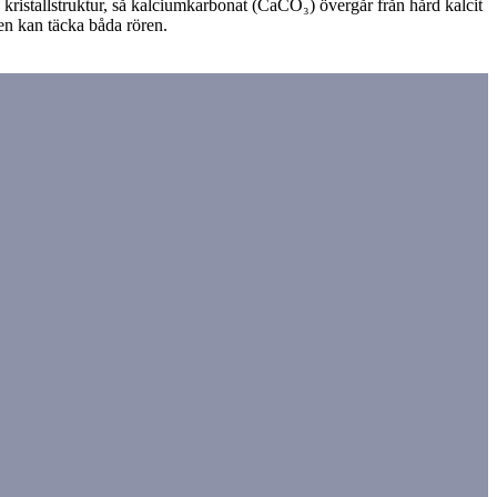
ristallstruktur, så kalciumkarbonat (CaCO₃) övergår från hård kalcit
den kan täcka båda rören.