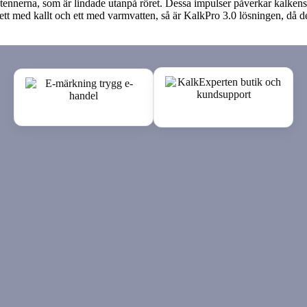
nnerna, som är lindade utanpå röret. Dessa impulser påverkar kalkens k
n, ett med kallt och ett med varmvatten, så är KalkPro 3.0 lösningen, då 