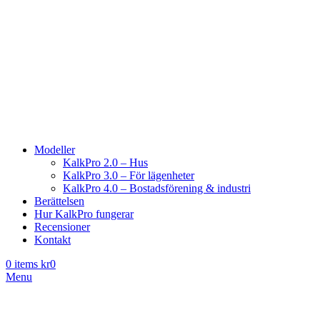
Modeller
KalkPro 2.0 – Hus
KalkPro 3.0 – För lägenheter
KalkPro 4.0 – Bostadsförening & industri
Berättelsen
Hur KalkPro fungerar
Recensioner
Kontakt
0
items
kr
0
Menu