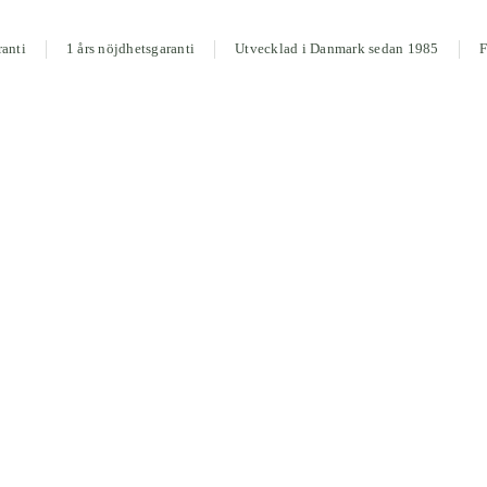
ranti
1 års nöjdhetsgaranti
Utvecklad i Danmark sedan 1985
F