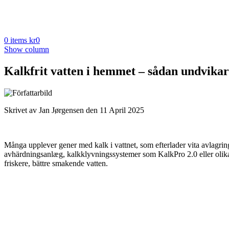
0
items
kr
0
Show column
Kalkfrit vatten i hemmet – sådan undvika
Skrivet av Jan Jørgensen den 11 April 2025
Många upplever gener med kalk i vattnet, som efterlader vita avlagrin
avhärdningsanlæg, kalkklyvningssystemer som KalkPro 2.0 eller olika f
friskere, bättre smakende vatten.