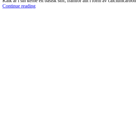
Kalk är i sin kerne ett basisk stof, framför allt i form av calciumcarbon
Continue reading