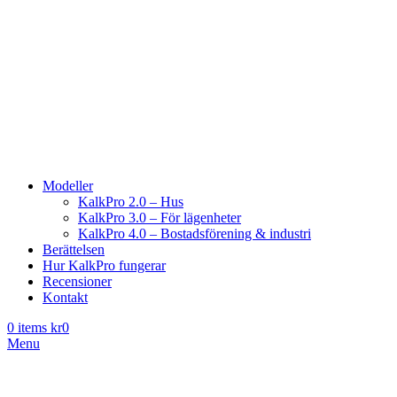
Modeller
KalkPro 2.0 – Hus
KalkPro 3.0 – För lägenheter
KalkPro 4.0 – Bostadsförening & industri
Berättelsen
Hur KalkPro fungerar
Recensioner
Kontakt
0
items
kr
0
Menu