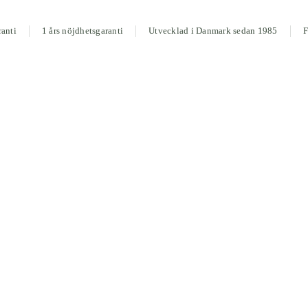
ranti
1 års nöjdhetsgaranti
Utvecklad i Danmark sedan 1985
F