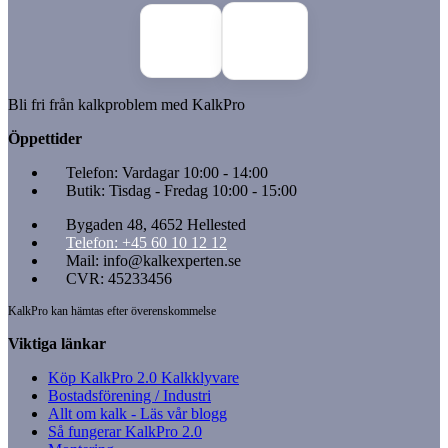
Bli fri från kalkproblem med KalkPro
Öppettider
Telefon: Vardagar 10:00 - 14:00
Butik: Tisdag - Fredag 10:00 - 15:00
Bygaden 48, 4652 Hellested
Telefon: +45 60 10 12 12
Mail: info@kalkexperten.se
CVR: 45233456
KalkPro kan hämtas efter överenskommelse
Viktiga länkar
Köp KalkPro 2.0 Kalkklyvare
Bostadsförening / Industri
Allt om kalk - Läs vår blogg
Så fungerar KalkPro 2.0