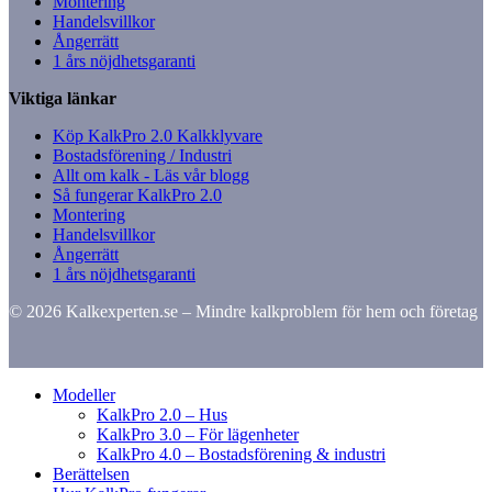
Montering
Handelsvillkor
Ångerrätt
1 års nöjdhetsgaranti
Viktiga länkar
Köp KalkPro 2.0 Kalkklyvare
Bostadsförening / Industri
Allt om kalk - Läs vår blogg
Så fungerar KalkPro 2.0
Montering
Handelsvillkor
Ångerrätt
1 års nöjdhetsgaranti
© 2026 Kalkexperten.se – Mindre kalkproblem för hem och företag
Modeller
KalkPro 2.0 – Hus
KalkPro 3.0 – För lägenheter
KalkPro 4.0 – Bostadsförening & industri
Berättelsen