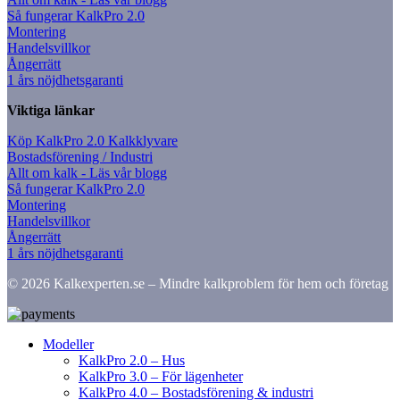
Så fungerar KalkPro 2.0
Montering
Handelsvillkor
Ångerrätt
1 års nöjdhetsgaranti
Viktiga länkar
Köp KalkPro 2.0 Kalkklyvare
Bostadsförening / Industri
Allt om kalk - Läs vår blogg
Så fungerar KalkPro 2.0
Montering
Handelsvillkor
Ångerrätt
1 års nöjdhetsgaranti
© 2026 Kalkexperten.se – Mindre kalkproblem för hem och företag
Modeller
KalkPro 2.0 – Hus
KalkPro 3.0 – För lägenheter
KalkPro 4.0 – Bostadsförening & industri