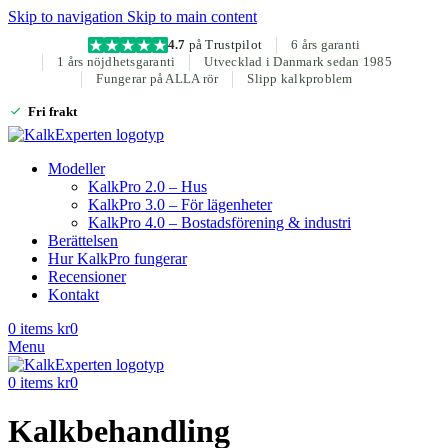
Skip to navigation
Skip to main content
4.7
på Trustpilot
6 års garanti
1 års nöjdhetsgaranti
Utvecklad i Danmark sedan 1985
Fungerar på ALLA rör
Slipp kalkproblem
Fri frakt
Modeller
KalkPro 2.0 – Hus
KalkPro 3.0 – För lägenheter
KalkPro 4.0 – Bostadsförening & industri
Berättelsen
Hur KalkPro fungerar
Recensioner
Kontakt
0
items
kr
0
Menu
0
items
kr
0
Kalkbehandling