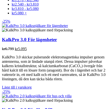
kr
2.540
-
kr
3.810
kr
3.810
-
kr
5.080
kr
5.080
+
-25%
KalkPro 3.0 För lägenheter
Det
Det
kr
6.799
kr
5.095
ursprungliga
nuvarande
KalkPro 3.0 skickar pulserande elektromagnetiska impulser genom
priset
priset
antennerna, som är lindade utanpå röret. Dessa impulser påverkar
var:
är:
kalkens kristallstruktur, så kalciumkarbonat (CaCO₃) övergår från
kr6.799.
kr5.095.
hård kalcit till en lösare form (aragonit). Bor du i lägenhet och har 2
vattenrör in, ett med kallt och ett med varmvatten, så är KalkPro 3.0
lösningen, då den kan täcka båda rören.
Lägg till i varukorg
-25%