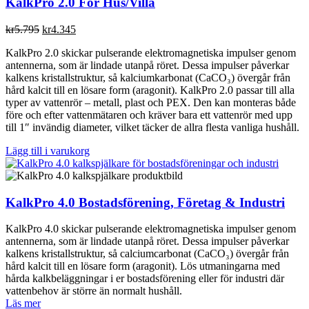
KalkPro 2.0 För Hus/Villa
Det
Det
kr
5.795
kr
4.345
ursprungliga
nuvarande
KalkPro 2.0 skickar pulserande elektromagnetiska impulser genom
priset
priset
antennerna, som är lindade utanpå röret. Dessa impulser påverkar
var:
är:
kalkens kristallstruktur, så kalciumkarbonat (CaCO₃) övergår från
kr5.795.
kr4.345.
hård kalcit till en lösare form (aragonit). KalkPro 2.0 passar till alla
typer av vattenrör – metall, plast och PEX. Den kan monteras både
före och efter vattenmätaren och kräver bara ett vattenrör med upp
till 1″ invändig diameter, vilket täcker de allra flesta vanliga hushåll.
Lägg till i varukorg
KalkPro 4.0 Bostadsförening, Företag & Industri
KalkPro 4.0 skickar pulserande elektromagnetiska impulser genom
antennerna, som är lindade utanpå röret. Dessa impulser påverkar
kalkens kristallstruktur, så calciumcarbonat (CaCO₃) övergår från
hård kalcit till en lösare form (aragonit). Lös utmaningarna med
hårda kalkbeläggningar i er bostadsförening eller för industri där
vattenbehov är större än normalt hushåll.
Läs mer