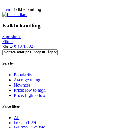
Hem
Kalkbehandling
Kalkbehandling
3 products
Filters
Show
9
12
18
24
Sort by
Popularity
Average rating
Newness
Price: low to high
Price: high to low
Price filter
All
kr
0
-
kr
1.270
kr
1.270
-
kr
2.540