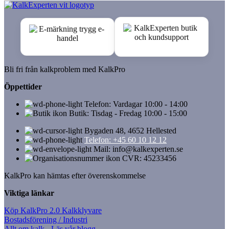
Bli fri från kalkproblem med KalkPro
Öppettider
Telefon: Vardagar 10:00 - 14:00
Butik: Tisdag - Fredag 10:00 - 15:00
Bygaden 48, 4652 Hellested
Telefon: +45 60 10 12 12
Mail: info@kalkexperten.se
CVR: 45233456
KalkPro kan hämtas efter överenskommelse
Viktiga länkar
Köp KalkPro 2.0 Kalkklyvare
Bostadsförening / Industri
Allt om kalk - Läs vår blogg